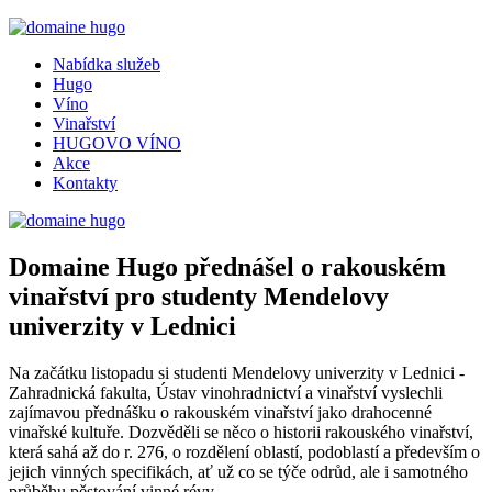
Nabídka služeb
Hugo
Víno
Vinařství
HUGOVO VÍNO
Akce
Kontakty
Domaine Hugo přednášel o rakouském
vinařství pro studenty Mendelovy
univerzity v Lednici
Na začátku listopadu si studenti Mendelovy univerzity v Lednici -
Zahradnická fakulta, Ústav vinohradnictví a vinařství vyslechli
zajímavou přednášku o rakouském vinařství jako drahocenné
vinařské kultuře. Dozvěděli se něco o historii rakouského vinařství,
která sahá až do r. 276, o rozdělení oblastí, podoblastí a především o
jejich vinných specifikách, ať už co se týče odrůd, ale i samotného
průběhu pěstování vinné révy.