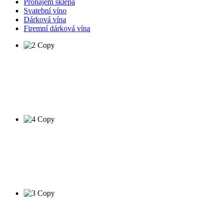
Pronájem sklepa
Svatební víno
Dárková vína
Firemní dárková vína